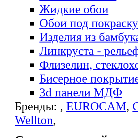
Жидкие обои
Обои под покраск
Изделия из бамбук
Линкруста - релье
Флизелин, стеклох
Бисерное покрытие 
3d панели МДФ
Бренды:
,
EUROCAM
,
G
Wellton
,