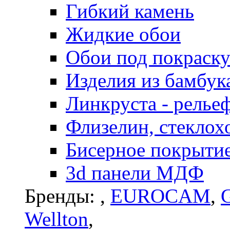
Гибкий камень
Жидкие обои
Обои под покраск
Изделия из бамбук
Линкруста - релье
Флизелин, стеклох
Бисерное покрытие 
3d панели МДФ
Бренды:
,
EUROCAM
,
G
Wellton
,