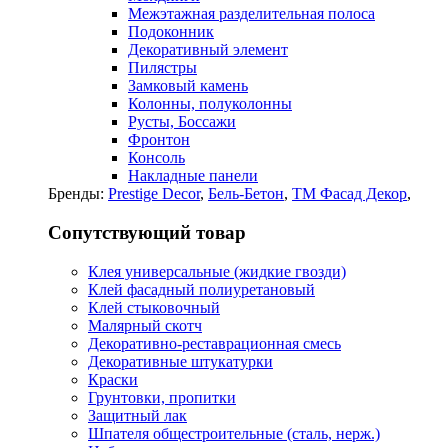
Межэтажная разделительная полоса
Подоконник
Декоративный элемент
Пилястры
Замковый камень
Колонны, полуколонны
Русты, Боссажи
Фронтон
Консоль
Накладные панели
Бренды:
Prestige Decor
,
Бель-Бетон
,
ТМ Фасад Декор
,
Сопутствующий товар
Клея универсальные (жидкие гвозди)
Клей фасадный полиуретановый
Клей стыковочный
Малярный скотч
Декоративно-реставрационная смесь
Декоративные штукатурки
Краски
Грунтовки, пропитки
Защитный лак
Шпателя общестроительные (сталь, нерж.)