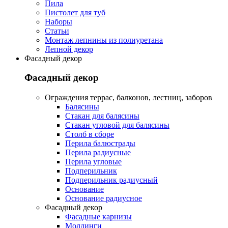
Пила
Пистолет для туб
Наборы
Статьи
Монтаж лепнины из полиуретана
Лепной декор
Фасадный декор
Фасадный декор
Oграждения террас, балконов, лестниц, заборов
Балясины
Стакан для балясины
Стакан угловой для балясины
Столб в сборе
Перила балюстрады
Перила радиусные
Перила угловые
Подперильник
Подперильник радиусный
Основание
Основание радиусное
Фасадный декор
Фасадные карнизы
Молдинги