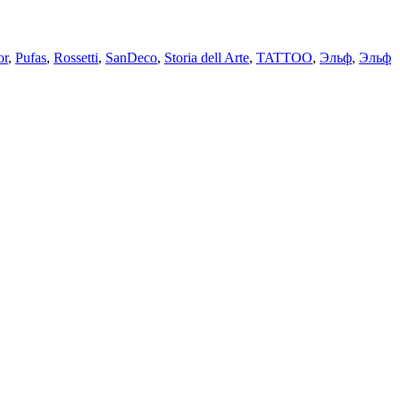
or
,
Pufas
,
Rossetti
,
SanDeco
,
Storia dell Arte
,
TATTOO
,
Эльф
,
Эльф