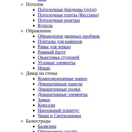
Потолок
Потолочные бордюры (дуги)
Потолочные плиты (Кессоны)
Потолочные розетки
Купола
Обрамление
Обрамления дверных проёмов
Порталы для каминов
Рамы для зеркал
Рамный багет
Окантовка ступеней
Угловые элементы
Ниши
Декор на стены
Композиционные панно
Декоративные панели
Декоративные полки
Декоративные элементы
Замки
Консоли
Напольный плинтус
Чаши и Светильники
Балюстрады
Балясина
Обрамление столба