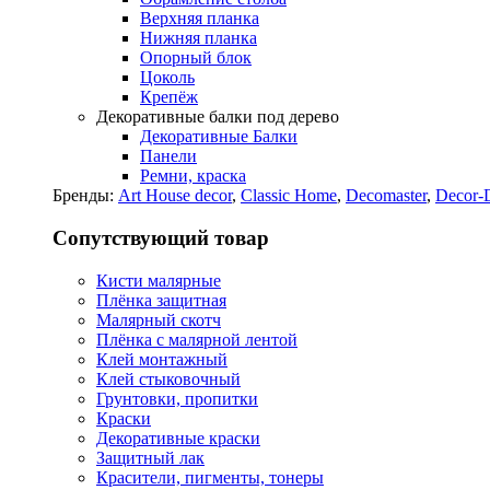
Верхняя планка
Нижняя планка
Опорный блок
Цоколь
Крепёж
Декоративные балки под дерево
Декоративные Балки
Панели
Ремни, краска
Бренды:
Art House decor
,
Classic Home
,
Decomaster
,
Decor-
Сопутствующий товар
Кисти малярные
Плёнка защитная
Малярный скотч
Плёнка с малярной лентой
Клей монтажный
Клей стыковочный
Грунтовки, пропитки
Краски
Декоративные краски
Защитный лак
Красители, пигменты, тонеры