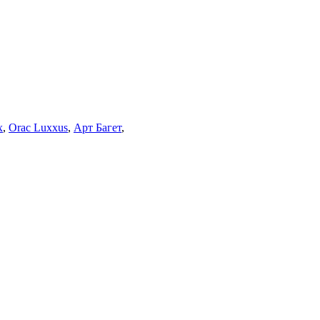
x
,
Orac Luxxus
,
Арт Багет
,