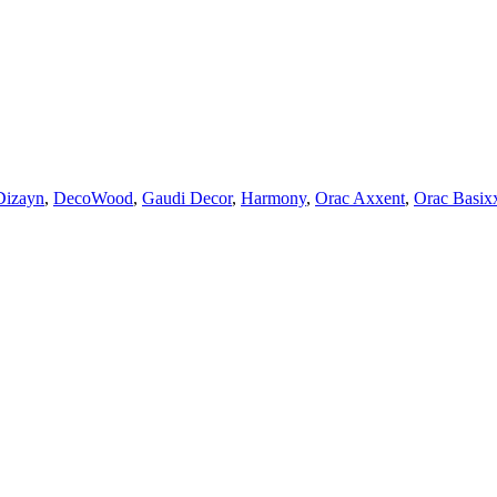
Dizayn
,
DecoWood
,
Gaudi Decor
,
Harmony
,
Orac Axxent
,
Orac Basix