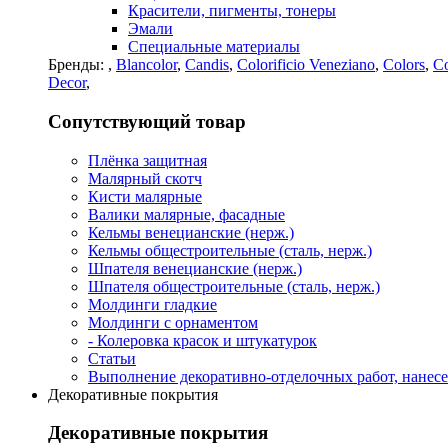
Красители, пигменты, тонеры
Эмали
Специальные материалы
Бренды:
,
Blancolor
,
Candis
,
Colorificio Veneziano
,
Colors
,
Co
Decor
,
Сопутствующий товар
Плёнка защитная
Малярный скотч
Кисти малярные
Валики малярные, фасадные
Кельмы венецианские (нерж.)
Кельмы общестроительные (сталь, нерж.)
Шпателя венецианские (нерж.)
Шпателя общестроительные (сталь, нерж.)
Молдинги гладкие
Молдинги с орнаментом
- Колеровка красок и штукатурок
Статьи
Выполнение декоративно-отделочных работ, нанесе
Декоративные покрытия
Декоративные покрытия