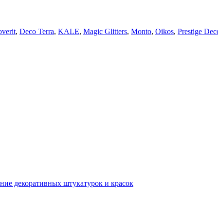
verit
,
Deco Terra
,
KALE
,
Magic Glitters
,
Monto
,
Oikos
,
Prestige Dec
ние декоративных штукатурок и красок