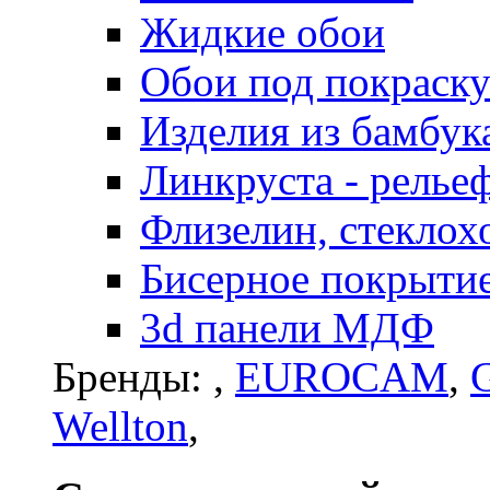
Жидкие обои
Обои под покраск
Изделия из бамбук
Линкруста - релье
Флизелин, стеклох
Бисерное покрытие 
3d панели МДФ
Бренды:
,
EUROCAM
,
G
Wellton
,