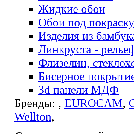
Жидкие обои
Обои под покраск
Изделия из бамбук
Линкруста - релье
Флизелин, стеклох
Бисерное покрытие 
3d панели МДФ
Бренды:
,
EUROCAM
,
G
Wellton
,