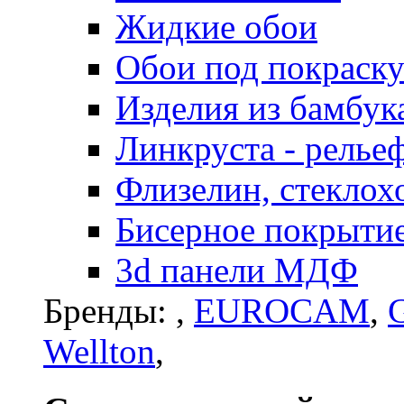
Жидкие обои
Обои под покраск
Изделия из бамбук
Линкруста - релье
Флизелин, стеклох
Бисерное покрытие 
3d панели МДФ
Бренды:
,
EUROCAM
,
G
Wellton
,