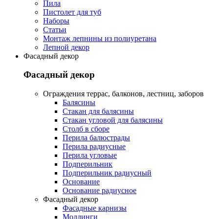
Пила
Пистолет для туб
Наборы
Статьи
Монтаж лепнины из полиуретана
Лепной декор
Фасадный декор
Фасадный декор
Oграждения террас, балконов, лестниц, заборов
Балясины
Стакан для балясины
Стакан угловой для балясины
Столб в сборе
Перила балюстрады
Перила радиусные
Перила угловые
Подперильник
Подперильник радиусный
Основание
Основание радиусное
Фасадный декор
Фасадные карнизы
Молдинги