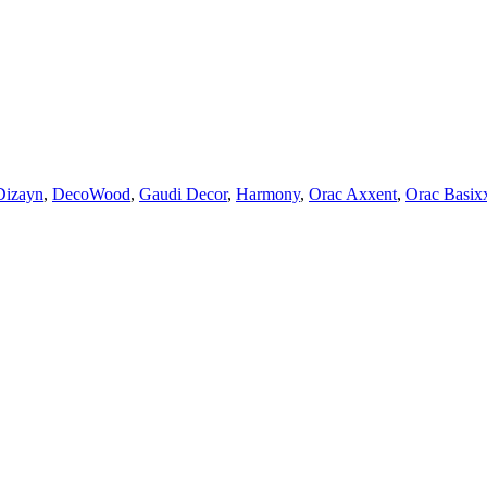
Dizayn
,
DecoWood
,
Gaudi Decor
,
Harmony
,
Orac Axxent
,
Orac Basix