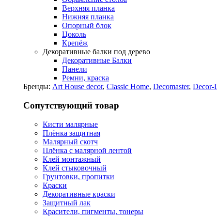
Верхняя планка
Нижняя планка
Опорный блок
Цоколь
Крепёж
Декоративные балки под дерево
Декоративные Балки
Панели
Ремни, краска
Бренды:
Art House decor
,
Classic Home
,
Decomaster
,
Decor-
Сопутствующий товар
Кисти малярные
Плёнка защитная
Малярный скотч
Плёнка с малярной лентой
Клей монтажный
Клей стыковочный
Грунтовки, пропитки
Краски
Декоративные краски
Защитный лак
Красители, пигменты, тонеры