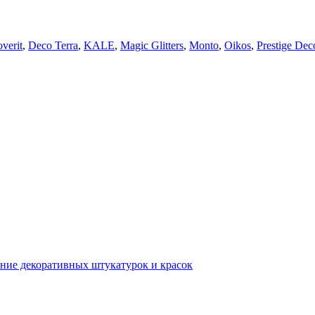
verit
,
Deco Terra
,
KALE
,
Magic Glitters
,
Monto
,
Oikos
,
Prestige Dec
ние декоративных штукатурок и красок