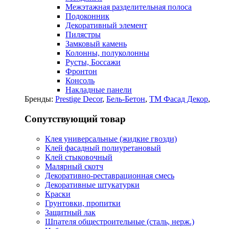
Межэтажная разделительная полоса
Подоконник
Декоративный элемент
Пилястры
Замковый камень
Колонны, полуколонны
Русты, Боссажи
Фронтон
Консоль
Накладные панели
Бренды:
Prestige Decor
,
Бель-Бетон
,
ТМ Фасад Декор
,
Сопутствующий товар
Клея универсальные (жидкие гвозди)
Клей фасадный полиуретановый
Клей стыковочный
Малярный скотч
Декоративно-реставрационная смесь
Декоративные штукатурки
Краски
Грунтовки, пропитки
Защитный лак
Шпателя общестроительные (сталь, нерж.)