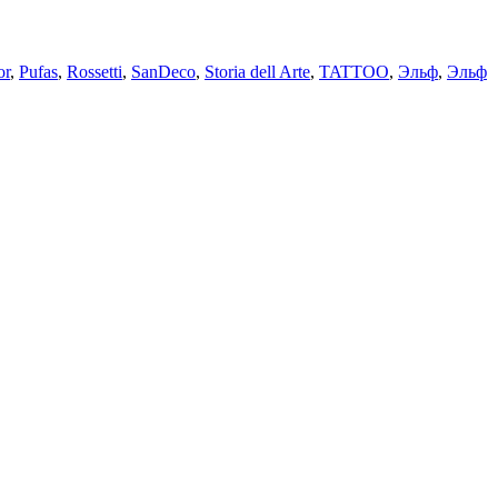
or
,
Pufas
,
Rossetti
,
SanDeco
,
Storia dell Arte
,
TATTOO
,
Эльф
,
Эльф