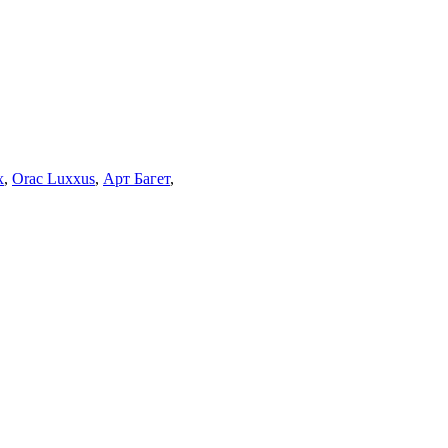
x
,
Orac Luxxus
,
Арт Багет
,