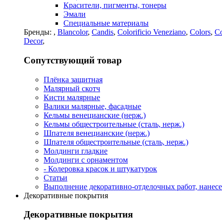
Красители, пигменты, тонеры
Эмали
Специальные материалы
Бренды:
,
Blancolor
,
Candis
,
Colorificio Veneziano
,
Colors
,
Co
Decor
,
Сопутствующий товар
Плёнка защитная
Малярный скотч
Кисти малярные
Валики малярные, фасадные
Кельмы венецианские (нерж.)
Кельмы общестроительные (сталь, нерж.)
Шпателя венецианские (нерж.)
Шпателя общестроительные (сталь, нерж.)
Молдинги гладкие
Молдинги с орнаментом
- Колеровка красок и штукатурок
Статьи
Выполнение декоративно-отделочных работ, нанесе
Декоративные покрытия
Декоративные покрытия