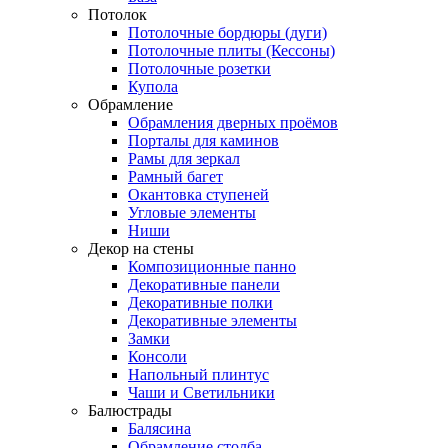
Потолок
Потолочные бордюры (дуги)
Потолочные плиты (Кессоны)
Потолочные розетки
Купола
Обрамление
Обрамления дверных проёмов
Порталы для каминов
Рамы для зеркал
Рамный багет
Окантовка ступеней
Угловые элементы
Ниши
Декор на стены
Композиционные панно
Декоративные панели
Декоративные полки
Декоративные элементы
Замки
Консоли
Напольный плинтус
Чаши и Светильники
Балюстрады
Балясина
Обрамление столба