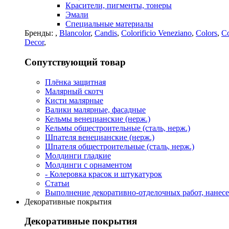
Красители, пигменты, тонеры
Эмали
Специальные материалы
Бренды:
,
Blancolor
,
Candis
,
Colorificio Veneziano
,
Colors
,
Co
Decor
,
Сопутствующий товар
Плёнка защитная
Малярный скотч
Кисти малярные
Валики малярные, фасадные
Кельмы венецианские (нерж.)
Кельмы общестроительные (сталь, нерж.)
Шпателя венецианские (нерж.)
Шпателя общестроительные (сталь, нерж.)
Молдинги гладкие
Молдинги с орнаментом
- Колеровка красок и штукатурок
Статьи
Выполнение декоративно-отделочных работ, нанесе
Декоративные покрытия
Декоративные покрытия