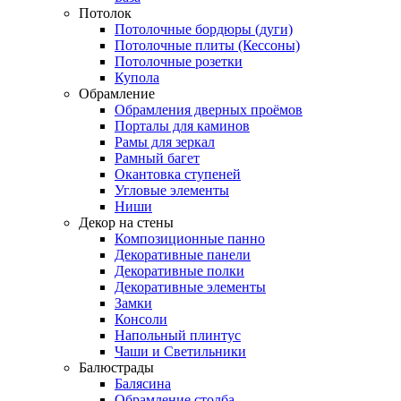
Потолок
Потолочные бордюры (дуги)
Потолочные плиты (Кессоны)
Потолочные розетки
Купола
Обрамление
Обрамления дверных проёмов
Порталы для каминов
Рамы для зеркал
Рамный багет
Окантовка ступеней
Угловые элементы
Ниши
Декор на стены
Композиционные панно
Декоративные панели
Декоративные полки
Декоративные элементы
Замки
Консоли
Напольный плинтус
Чаши и Светильники
Балюстрады
Балясина
Обрамление столба