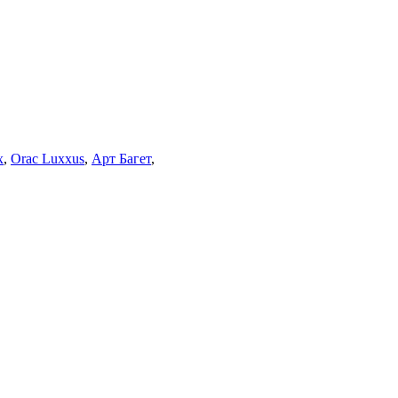
x
,
Orac Luxxus
,
Арт Багет
,