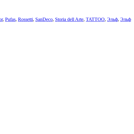
or
,
Pufas
,
Rossetti
,
SanDeco
,
Storia dell Arte
,
TATTOO
,
Эльф
,
Эльф