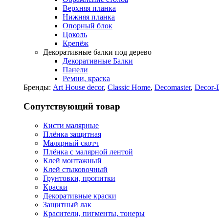
Верхняя планка
Нижняя планка
Опорный блок
Цоколь
Крепёж
Декоративные балки под дерево
Декоративные Балки
Панели
Ремни, краска
Бренды:
Art House decor
,
Classic Home
,
Decomaster
,
Decor-
Сопутствующий товар
Кисти малярные
Плёнка защитная
Малярный скотч
Плёнка с малярной лентой
Клей монтажный
Клей стыковочный
Грунтовки, пропитки
Краски
Декоративные краски
Защитный лак
Красители, пигменты, тонеры