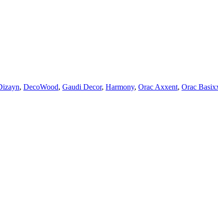
Dizayn
,
DecoWood
,
Gaudi Decor
,
Harmony
,
Orac Axxent
,
Orac Basix