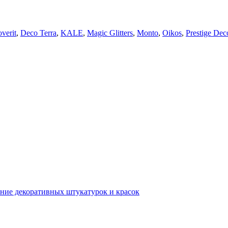
verit
,
Deco Terra
,
KALE
,
Magic Glitters
,
Monto
,
Oikos
,
Prestige Dec
ние декоративных штукатурок и красок