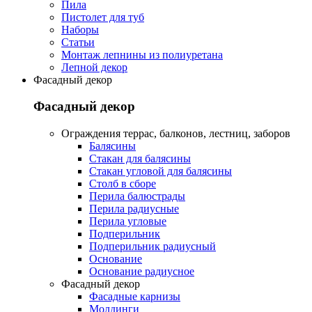
Пила
Пистолет для туб
Наборы
Статьи
Монтаж лепнины из полиуретана
Лепной декор
Фасадный декор
Фасадный декор
Oграждения террас, балконов, лестниц, заборов
Балясины
Стакан для балясины
Стакан угловой для балясины
Столб в сборе
Перила балюстрады
Перила радиусные
Перила угловые
Подперильник
Подперильник радиусный
Основание
Основание радиусное
Фасадный декор
Фасадные карнизы
Молдинги