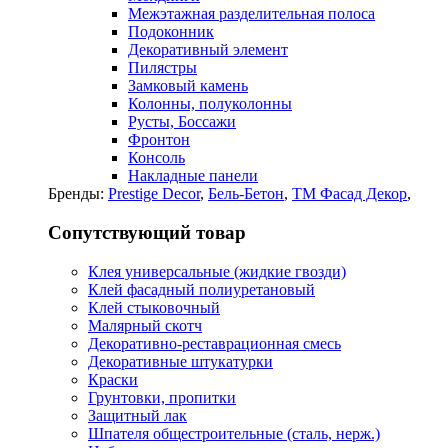
Межэтажная разделительная полоса
Подоконник
Декоративный элемент
Пилястры
Замковый камень
Колонны, полуколонны
Русты, Боссажи
Фронтон
Консоль
Накладные панели
Бренды:
Prestige Decor
,
Бель-Бетон
,
ТМ Фасад Декор
,
Сопутствующий товар
Клея универсальные (жидкие гвозди)
Клей фасадный полиуретановый
Клей стыковочный
Малярный скотч
Декоративно-реставрационная смесь
Декоративные штукатурки
Краски
Грунтовки, пропитки
Защитный лак
Шпателя общестроительные (сталь, нерж.)