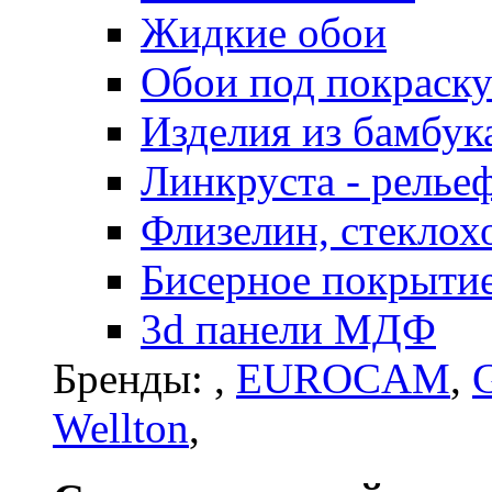
Жидкие обои
Обои под покраск
Изделия из бамбук
Линкруста - релье
Флизелин, стеклох
Бисерное покрытие 
3d панели МДФ
Бренды:
,
EUROCAM
,
G
Wellton
,