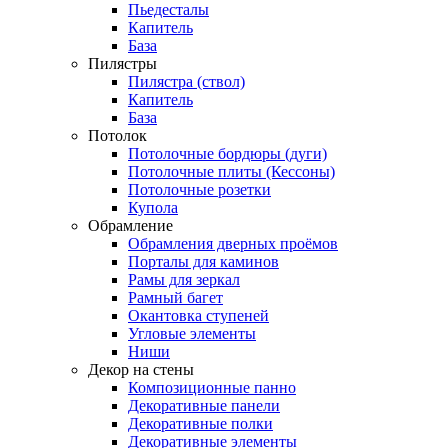
Пьедесталы
Капитель
База
Пилястры
Пилястра (ствол)
Капитель
База
Потолок
Потолочные бордюры (дуги)
Потолочные плиты (Кессоны)
Потолочные розетки
Купола
Обрамление
Обрамления дверных проёмов
Порталы для каминов
Рамы для зеркал
Рамный багет
Окантовка ступеней
Угловые элементы
Ниши
Декор на стены
Композиционные панно
Декоративные панели
Декоративные полки
Декоративные элементы