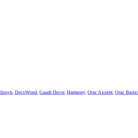
Dizayn
,
DecoWood
,
Gaudi Decor
,
Harmony
,
Orac Axxent
,
Orac Basix