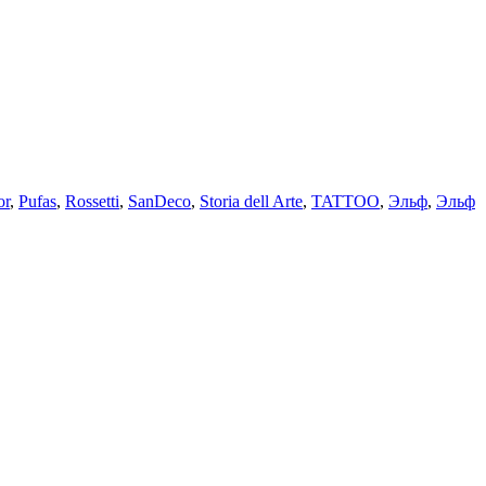
or
,
Pufas
,
Rossetti
,
SanDeco
,
Storia dell Arte
,
TATTOO
,
Эльф
,
Эльф