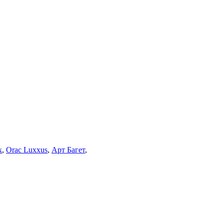
x
,
Orac Luxxus
,
Арт Багет
,