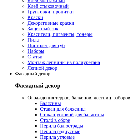
Клей монтажный
Клей стыковочный
Грунтовки, пропитки
Краски
Декоративные краски
Защитный лак
Красители, пигменты, тонеры
Пила
Пистолет для туб
Наборы
Статьи
Монтаж лепнины из полиуретана
Лепной декор
Фасадный декор
Фасадный декор
Oграждения террас, балконов, лестниц, заборов
Балясины
Стакан для балясины
Стакан угловой для балясины
Столб в сборе
Перила балюстрады
Перила радиусные
Перила угловые