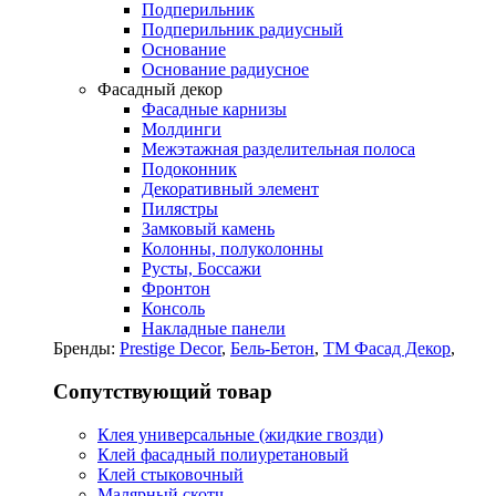
Подперильник
Подперильник радиусный
Основание
Основание радиусное
Фасадный декор
Фасадные карнизы
Молдинги
Межэтажная разделительная полоса
Подоконник
Декоративный элемент
Пилястры
Замковый камень
Колонны, полуколонны
Русты, Боссажи
Фронтон
Консоль
Накладные панели
Бренды:
Prestige Decor
,
Бель-Бетон
,
ТМ Фасад Декор
,
Сопутствующий товар
Клея универсальные (жидкие гвозди)
Клей фасадный полиуретановый
Клей стыковочный
Малярный скотч