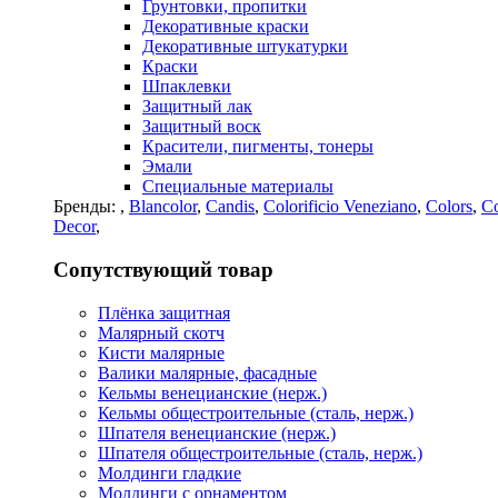
Грунтовки, пропитки
Декоративные краски
Декоративные штукатурки
Краски
Шпаклевки
Защитный лак
Защитный воск
Красители, пигменты, тонеры
Эмали
Специальные материалы
Бренды:
,
Blancolor
,
Candis
,
Colorificio Veneziano
,
Colors
,
Co
Decor
,
Сопутствующий товар
Плёнка защитная
Малярный скотч
Кисти малярные
Валики малярные, фасадные
Кельмы венецианские (нерж.)
Кельмы общестроительные (сталь, нерж.)
Шпателя венецианские (нерж.)
Шпателя общестроительные (сталь, нерж.)
Молдинги гладкие
Молдинги с орнаментом