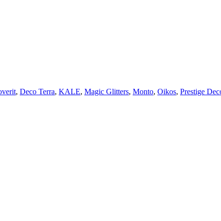
verit
,
Deco Terra
,
KALE
,
Magic Glitters
,
Monto
,
Oikos
,
Prestige Dec