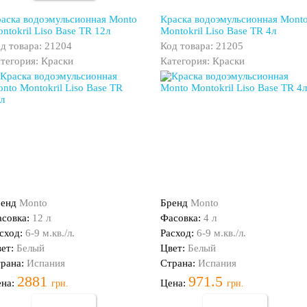
аска водоэмульсионная Monto
Краска водоэмульсионная Mont
ntokril Liso Base TR 12л
Montokril Liso Base TR 4л
д товара: 21204
Код товара: 21205
тегория: Краски
Категория: Краски
ренд
Monto
Бренд
Monto
совка:
12 л
Фасовка:
4 л
сход:
6-9 м.кв./л.
Расход:
6-9 м.кв./л.
ет:
Белый
Цвет:
Белый
рана:
Испания
Страна:
Испания
2881
971.5
ена:
Цена:
грн.
грн.
Купить
Купить