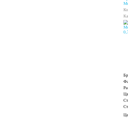
Mo
Ко
Ка
Б
Фа
Ра
Цв
Ст
Ст
Ц