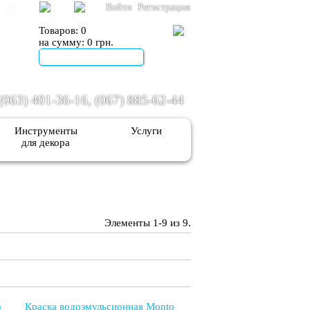
Войти
Регистрация
Товаров:
0
на сумму:
0 грн.
Оформить заказ
(063) 401-36-16, (067) 885-62-44
Инструменты
Услуги
для декора
Элементы 1-9 из 9.
o
Краска водоэмульсионная Monto