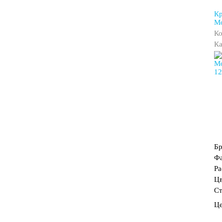
Кр
Mo
Ко
Ка
Б
Фа
Ра
Цв
Ст
Ц