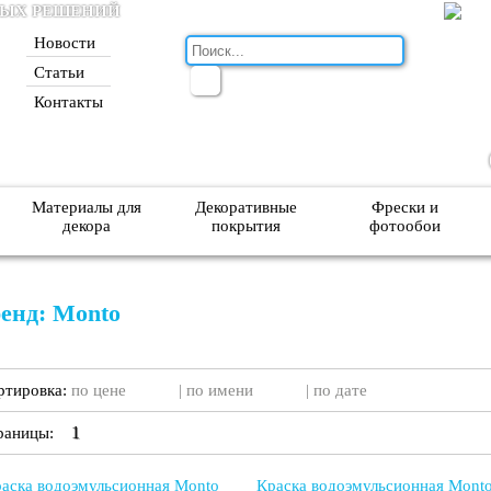
НЫХ РЕШЕНИЙ
Новости
Статьи
Контакты
Материалы для
Декоративные
Фрески и
декора
покрытия
фотообои
енд: Monto
ртировка:
по цене
|
по имени
|
по дате
1
раницы:
аска водоэмульсионная Monto
Краска водоэмульсионная Mont