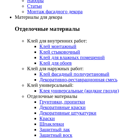
Наборы
Статьи
Монтаж фасадного декора
Материалы для декора
Отделочные материалы
Клей для внутренних работ:
Клей монтажный
Клей стыковочный
Клей для влажных помещений
Клей для обоев
Клей для наружных работ:
Клей фасадный полиуретановый
Декоративно-реставрационная смесь
Клей универсальный:
Клея универсальные (жидкие гвозди)
Отделочные материалы
Грунтовки, пропитки
Декоративные краски
Декоративные штукатурки
Краски
Шпаклевки
Защитный лак
Защитный воск