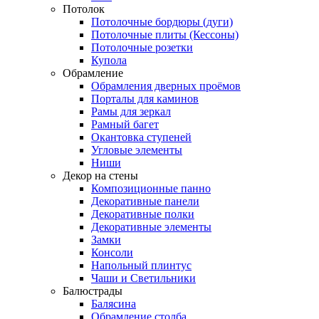
Потолок
Потолочные бордюры (дуги)
Потолочные плиты (Кессоны)
Потолочные розетки
Купола
Обрамление
Обрамления дверных проёмов
Порталы для каминов
Рамы для зеркал
Рамный багет
Окантовка ступеней
Угловые элементы
Ниши
Декор на стены
Композиционные панно
Декоративные панели
Декоративные полки
Декоративные элементы
Замки
Консоли
Напольный плинтус
Чаши и Светильники
Балюстрады
Балясина
Обрамление столба