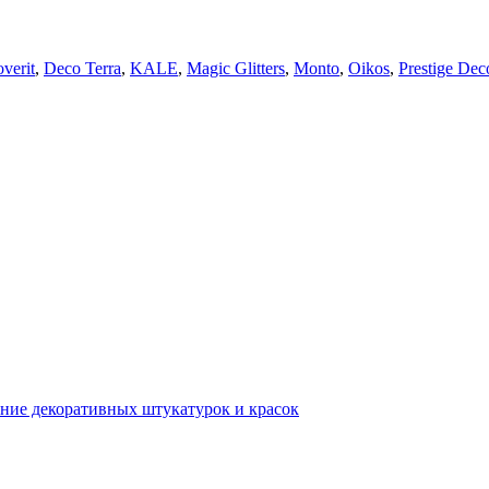
verit
,
Deco Terra
,
KALE
,
Magic Glitters
,
Monto
,
Oikos
,
Prestige Dec
ние декоративных штукатурок и красок