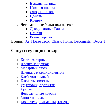
Верхняя планка
Нижняя планка
Опорный блок
Цоколь
Крепёж
Декоративные балки под дерево
Декоративные Балки
Панели
Ремни, краска
Бренды:
Art House decor
,
Classic Home
,
Decomaster
,
Decor-
Сопутствующий товар
Кисти малярные
Плёнка защитная
Малярный скотч
Плёнка с малярной лентой
Клей монтажный
Клей стыковочный
Грунтовки, пропитки
Краски
Декоративные краски
Защитный лак
Красители, пигменты, тонеры