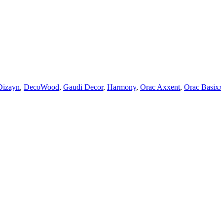
Dizayn
,
DecoWood
,
Gaudi Decor
,
Harmony
,
Orac Axxent
,
Orac Basix