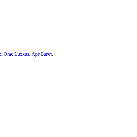
x
,
Orac Luxxus
,
Арт Багет
,