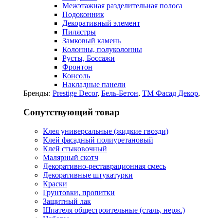
Межэтажная разделительная полоса
Подоконник
Декоративный элемент
Пилястры
Замковый камень
Колонны, полуколонны
Русты, Боссажи
Фронтон
Консоль
Накладные панели
Бренды:
Prestige Decor
,
Бель-Бетон
,
ТМ Фасад Декор
,
Сопутствующий товар
Клея универсальные (жидкие гвозди)
Клей фасадный полиуретановый
Клей стыковочный
Малярный скотч
Декоративно-реставрационная смесь
Декоративные штукатурки
Краски
Грунтовки, пропитки
Защитный лак
Шпателя общестроительные (сталь, нерж.)