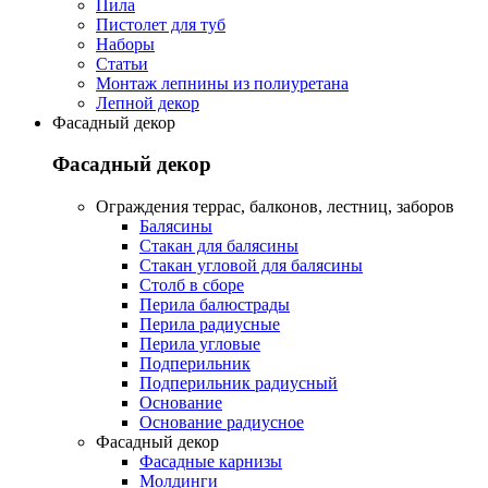
Пила
Пистолет для туб
Наборы
Статьи
Монтаж лепнины из полиуретана
Лепной декор
Фасадный декор
Фасадный декор
Oграждения террас, балконов, лестниц, заборов
Балясины
Стакан для балясины
Стакан угловой для балясины
Столб в сборе
Перила балюстрады
Перила радиусные
Перила угловые
Подперильник
Подперильник радиусный
Основание
Основание радиусное
Фасадный декор
Фасадные карнизы
Молдинги