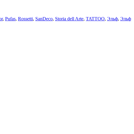
or
,
Pufas
,
Rossetti
,
SanDeco
,
Storia dell Arte
,
TATTOO
,
Эльф
,
Эльф