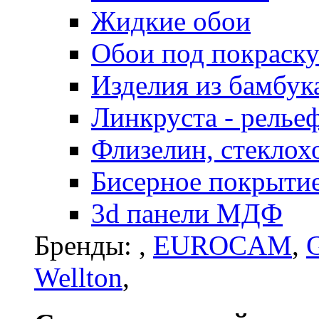
Жидкие обои
Обои под покраск
Изделия из бамбук
Линкруста - релье
Флизелин, стеклох
Бисерное покрытие 
3d панели МДФ
Бренды:
,
EUROCAM
,
G
Wellton
,