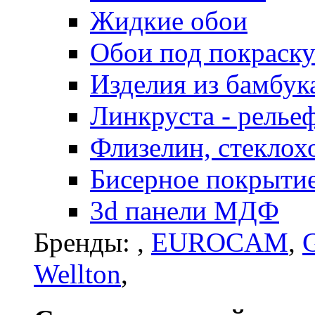
Жидкие обои
Обои под покраск
Изделия из бамбук
Линкруста - релье
Флизелин, стеклох
Бисерное покрытие 
3d панели МДФ
Бренды:
,
EUROCAM
,
G
Wellton
,